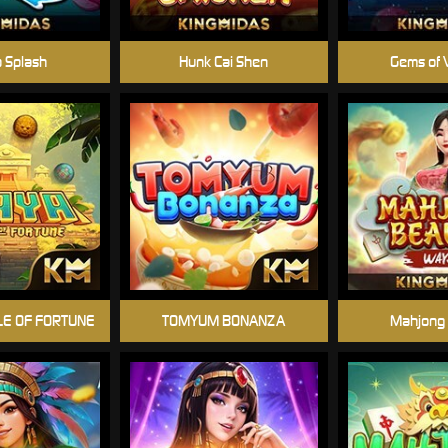
 Splash
Hunk Cai Shen
Gems of 
E OF FORTUNE
TOMYUM BONANZA
Mahjong