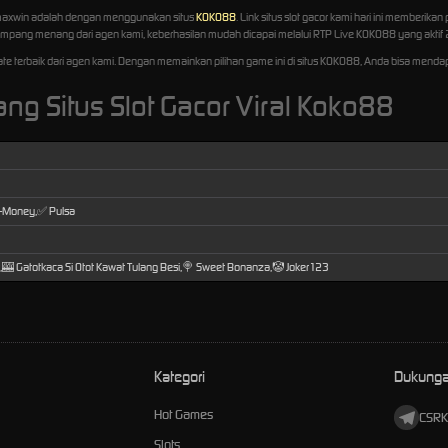
t maxwin adalah dengan menggunakan situs
KOKO88
. Link situs slot gacor kami hari ini memberik
gampang menang dari agen kami, keberhasilan mudah dicapai melalui RTP Live KOKO88 yang aktif 
e terbaik dari agen kami. Dengan memainkan pilihan game ini di situs KOKO88, Anda bisa men
ng Situs Slot Gacor Viral Koko88
E-Money,✅ Pulsa
,🎰 Gatotkaca Si Otot Kawat Tulang Besi,🍭 Sweet Bonanza,🤡 Joker123
Kategori
Dukung
Hot Games
CSR
Slots