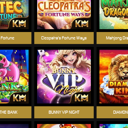
 Fortune
Cleopatra's Fortune Ways
Mahjong Dr
THE BANK
BUNNY VIP NIGHT
DIAMON