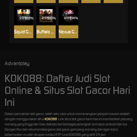
RTP
88%
RTP
RTP
Squid Game 2: Mukunghwa
Buffalo Rush HIGHROLLER
Nexus Gift Delight
Advantplay
KOKO88: Daftar Judi Slot
Online & Situs Slot Gacor Hari
Ini
Dalam permainan slot gacor, salah satu cara untuk memenangkan jackpot maxwin adalah
dengan menggunakan situs
KOKO88
. Link situs slot gacor kami hari ini memberikan peluang
menang yang tinggi dan bisa diakses dari berbagai perangkat, termasuk android dan ios.
Dengan fitur dan rekomendasi game slot gacor gampang menang dari agen kami,
keberhasilan mudah dicapai melalui RTP Live KOKO88 yang aktif 24 jam.