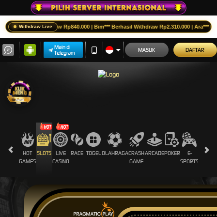
 Withdraw Rp840.000 | Bim*** Berhasil Withdraw Rp2.310.000 | Ara*** Berhasil Withdraw
Withdraw Live
Main di
MASUK
DAFTAR
Telegram
HOT
SLOTS
LIVE
RACE
TOGEL
OLAHRAGA
CRASH
ARCADE
POKER
E-
SABUN
GAMES
CASINO
GAME
SPORTS
AYAM