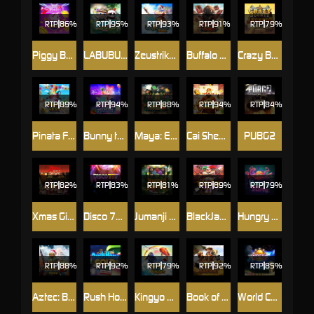
RTP
RTP
95%
RTP
RTP
91%
RTP
79%
Piggy Bank Gold 2
LABUBU: Fall In Wild
Zeustrike Xmas
Buffalo Rush
Crazy Bounty: Jackpot
RTP
RTP
RTP
88%
RTP
94%
RTP
84%
Pinata Fest
Bunny to the Moon
Maya: Elemental Totem 2
Cai Shen Fortune
PUBG2
RTP
RTP
83%
RTP
81%
RTP
89%
RTP
Xmas Gift Delight
Disco 777
Jumanji Bonanza
BlackJack21
Hungry Slime
RTP
RTP
92%
RTP
79%
RTP
RTP
Aztec: Bonus Hunt 2 Xmas
Rush Hour Gold
Kingyo Riches
Book of Safari
World Cup Final