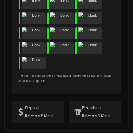
* Selama bank maintenance dan bank offline deposit dan penarikan
tidak dapat diproses
Deposit
Penarikan
Rata-rata 2 Menit
Rata-rata 3 Menit