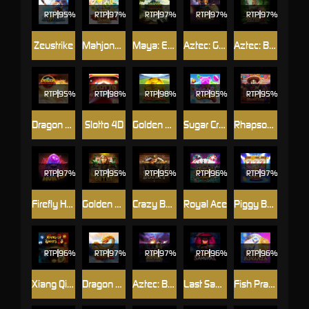
RTP
95%
RTP
RTP
97%
RTP
97%
RTP
97%
Zeustrike
Mahjong Roar
Maya: Elemental Totem
Aztec: Gold Temple
Aztec: Bonus Hunt 2
RTP
95%
RTP
98%
RTP
RTP
95%
RTP
95%
Dragon Chi’s Quest
Slotto 4D
Golden Football
Sugar Crush
Rhapsody of Muertos
RTP
97%
RTP
95%
RTP
RTP
RTP
97%
Firefly Hunter
Golden Egypt
Crazy Bounty
Royal Ace
Piggy Bank Gold
RTP
RTP
97%
RTP
97%
RTP
96%
RTP
96%
Xiang Qi Ways 2
Dragon Chi's Quest 2
Aztec: Bonus Hunt
Last Samurai
Fish Prawn Crab Bonanza