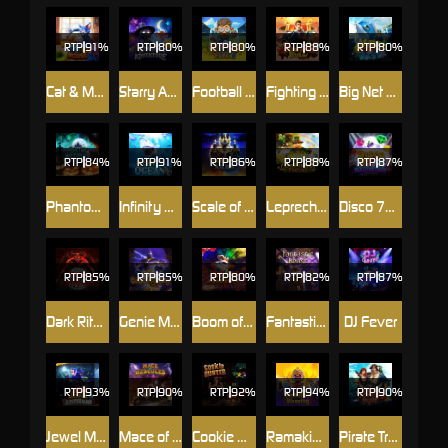
RTP
RTP
80%
RTP
80%
RTP
RTP
80%
Cat & Mouse
Starry Adventure
Football Fever
Fighting Bull
Big Net Bass
RTP
84%
RTP
91%
RTP
86%
RTP
88%
RTP
87%
Phantom Multiplier
Infinity Ocean
Scale of Heaven: Anubis
Leprechaun’s Fortune
Disco 777 Hold and Win
RTP
85%
RTP
85%
RTP
80%
RTP
82%
RTP
87%
Dark Ritual
Genie Mystery
Boom of Prosperity
Fantastic Beast
DJ Fever
RTP
93%
RTP
RTP
RTP
94%
RTP
90%
Jewel Mastermind
Mace of Hercules
Cookie Hunter
Ramakien Blessing
Pirate Treasure Hunt