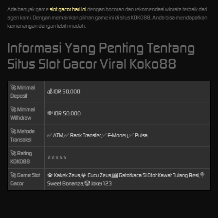
Ada banyak game
slot gacor hari ini
dengan bocoran dan rekomendasi winrate terbaik dari
agen kami. Dengan memainkan pilihan game ini di situs KOKO88, Anda bisa mendapatkan
kemenangan dengan lebih mudah.
Informasi Yang Penting Tentang
Situs Slot Gacor Viral Koko88
🚀 Minimal
💰 IDR 50,000
Deposit
🚀 Minimal
💸 IDR 50.000
Withdraw
🚀 Metode
✅ ATM,✅ Bank Transfer,✅ E-Money,✅ Pulsa
Transaksi
🚀 Rating
⭐⭐⭐⭐⭐
KOKO88
🚀 Game Slot
🔱 Kakek Zeus,💎 Cucu Zeus,🎰 Gatotkaca Si Otot Kawat Tulang Besi,🍭
Gacor
Sweet Bonanza,🤡 Joker123