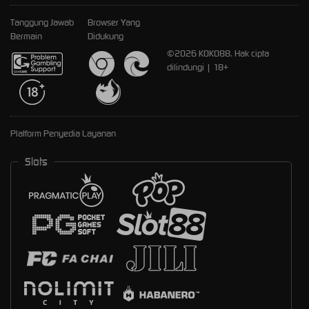
Tanggung Jawab
Browser Yang
Bermain
Didukung
©2026 KOKO88. Hak cipta
dilindungi | 18+
Platform Penyedia Layanan
Slots