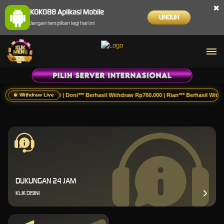
×
KOKO88 Aplikasi Mobile
UNDUH
Jangan tampilkan lagi hari ini
ithdraw Rp4.000.000 | Doni*** Berhasil Withdraw Rp760.000 | Rian*** Berhasil Withdraw
Withdraw Live
DUKUNGAN 24 JAM
KLIK DISINI