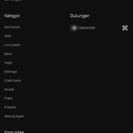
Kategori
Dukungan
Hot Games
CSRKOKO88
Slots
Live Casino
Race
Togel
Olahraga
Crash Game
Arcade
Poker
E-Sports
Sabung Ayam
Komunitas